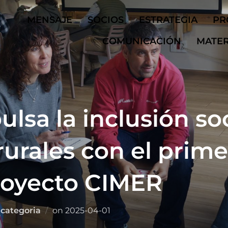
MENSAJE
SOCIOS
ESTRATEGIA
PR
COMUNICACIÓN
MATER
ulsa la inclusión so
urales con el prime
royecto CIMER
Posted
 categoria
on
2025-04-01
on