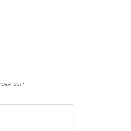
rcaus con
*