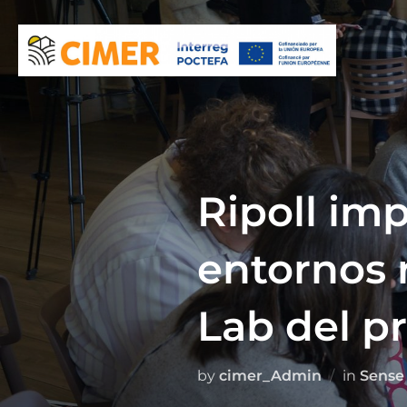
Skip
to
content
Ripoll imp
entornos r
Lab del p
by
cimer_Admin
in
Sense